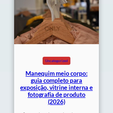
Uncategorized
Manequim meio corpo:
guia completo para
exposição, vitrine interna e
fotografia de produto
(2026)