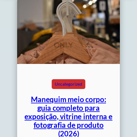
Uncategorized
Manequim meio corpo:
guia completo para
exposição, vitrine interna e
fotografia de produto
(2026)