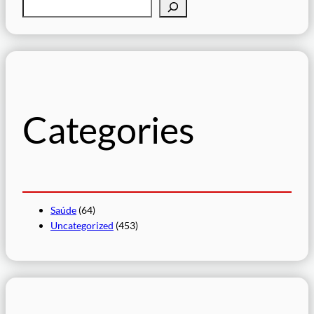
P
e
s
q
u
i
s
Categories
a
r
Saúde
(64)
Uncategorized
(453)