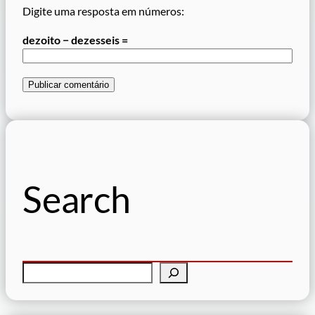
Digite uma resposta em números:
dezoito − dezesseis =
Search
P
e
s