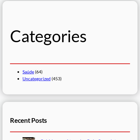
q
u
i
s
Categories
a
r
Saúde
(64)
Uncategorized
(453)
Recent Posts