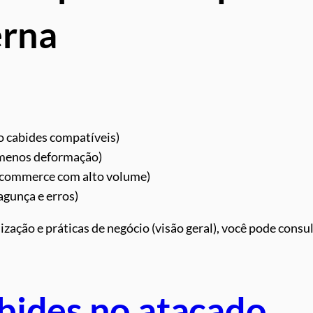
erna
 cabides compatíveis)
 menos deformação)
-commerce com alto volume)
agunça e erros)
zação e práticas de negócio (visão geral), você pode consu
bides no atacado