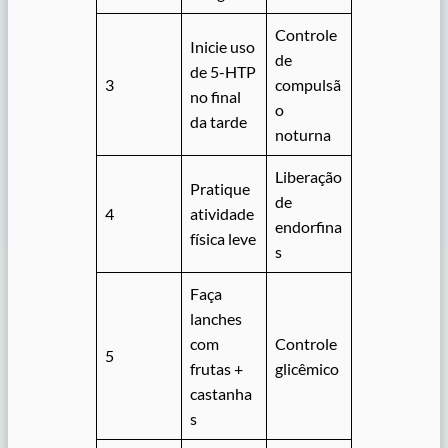
Controle
Inicie uso
de
de 5-HTP
3
compulsã
no final
o
da tarde
noturna
Liberação
Pratique
de
4
atividade
endorfina
física leve
s
Faça
lanches
com
Controle
5
frutas +
glicêmico
castanha
s