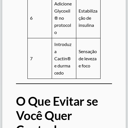
Adicione
Glycoxil
Estabiliza
6
® no
ção de
protocol
insulina
o
Introduz
a
Sensação
7
Cactin®
de leveza
e durma
e foco
cedo
O Que Evitar se
Você Quer