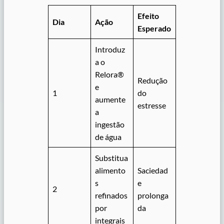
Efeito
Dia
Ação
Esperado
Introduz
a o
Relora®
Redução
e
1
do
aumente
estresse
a
ingestão
de água
Substitua
alimento
Saciedad
s
e
2
refinados
prolonga
por
da
integrais