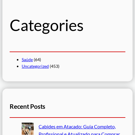
u
i
s
Categories
a
r
Saúde
(64)
Uncategorized
(453)
Recent Posts
Cabides em Atacado: Guia Completo,
Profissional e Atualizado para Comprar