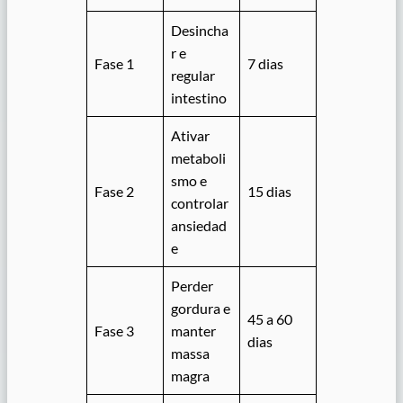
Desincha
r e
Fase 1
7 dias
regular
intestino
Ativar
metaboli
smo e
Fase 2
15 dias
controlar
ansiedad
e
Perder
gordura e
45 a 60
Fase 3
manter
dias
massa
magra