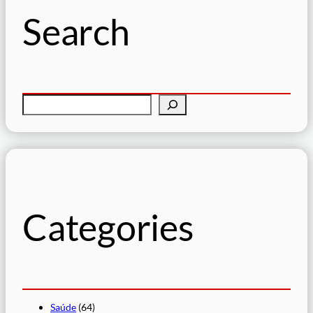
Search
P
e
s
q
u
i
s
Categories
a
r
Saúde
(64)