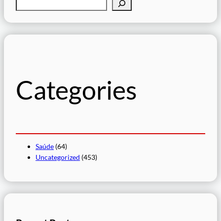
P
e
s
q
u
i
s
Categories
a
r
Saúde
(64)
Uncategorized
(453)