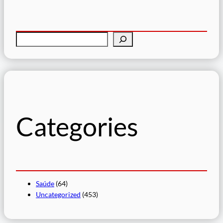
P
e
s
q
u
i
s
Categories
a
r
Saúde
(64)
Uncategorized
(453)