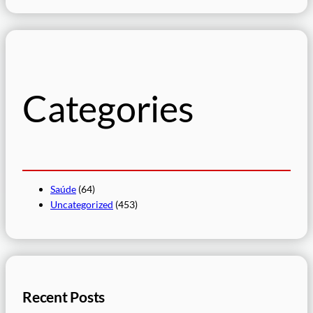
e
s
q
u
i
s
Categories
a
r
Saúde
(64)
Uncategorized
(453)
Recent Posts