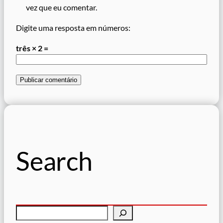
vez que eu comentar.
Digite uma resposta em números:
três × 2 =
Search
P