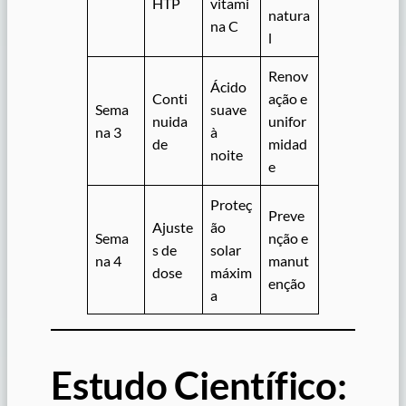
HTP
vitami
natura
na C
l
Renov
Ácido
Conti
ação e
Sema
suave
nuida
unifor
na 3
à
de
midad
noite
e
Proteç
Preve
Ajuste
ão
Sema
nção e
s de
solar
na 4
manut
dose
máxim
enção
a
Estudo Científico: