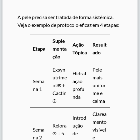
A pele precisa ser tratada de forma sistêmica.
Veja o exemplo de protocolo eficaz em 4 etapas:
Suple
Ação
Result
Etapa
menta
Tópica
ado
ção
Exsyn
Pele
Hidrat
utrime
mais
Sema
ação
nt® +
unifor
na 1
profu
Cactin
me e
nda
®
calma
Clarea
Introd
mento
Relora
ução
Sema
visível
® + 5-
de
na 2
e