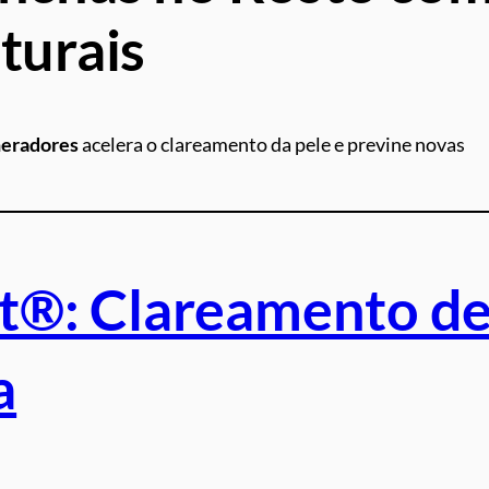
turais
neradores
acelera o clareamento da pele e previne novas
t®: Clareamento d
a