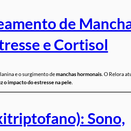
reamento de Manch
resse e Cortisol
elanina e o surgimento de
manchas hormonais
. O Relora at
o impacto do estresse na pele
.
itriptofano): Sono,