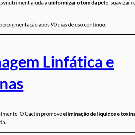
Exsynutriment ajuda a
uniformizar o tom da pele
, suavizar r
perpigmentação após 90 dias de uso contínuo.
agem Linfática e
inas
cilmente. O Cactin promove
eliminação de líquidos e toxin
da.