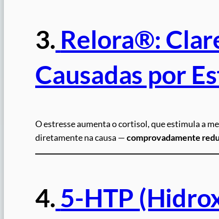
3.
Relora®: Cla
Causadas por Est
O estresse aumenta o cortisol, que estimula a m
diretamente na causa —
comprovadamente reduz 
4.
5-HTP (Hidrox