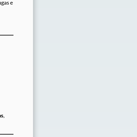
ugas e
as
,