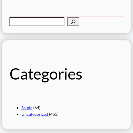
P
e
s
q
u
i
s
Categories
a
r
Saúde
(64)
Uncategorized
(453)