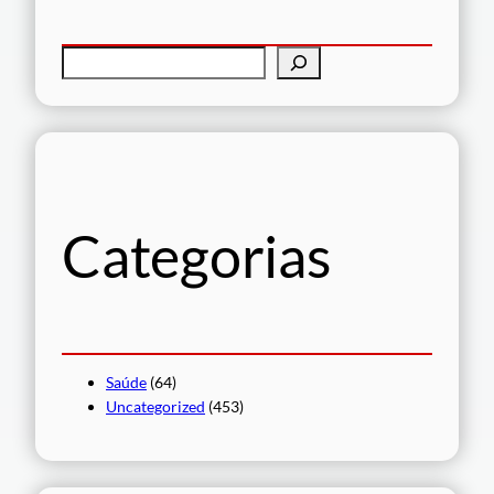
P
e
s
q
u
i
s
Categorias
a
r
Saúde
(64)
Uncategorized
(453)